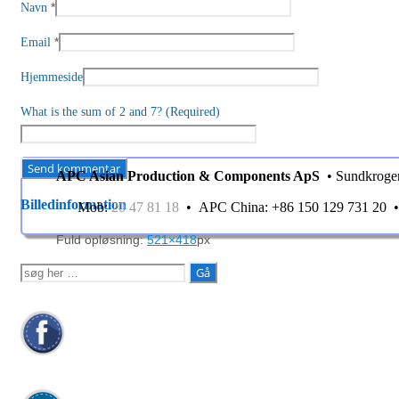
*
Navn
*
Email
Hjemmeside
What is the sum of 2 and 7? (Required)
APC Asian Production & Components ApS
• Sundkroge
Billedinformation
Mob:
20 47 81 18
• APC China: +86 150 129 731 20
Fuld opløsning:
521×418
px
Søg
efter: