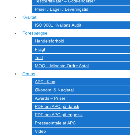
Testcertifikater – Godkendelser
Priser / Lager / Leveringstid
Kvalitet
ISO 9001 Kvalitets Audit
Forespørgsel
Handelsforhold
Fragt
Told
MOQ – Mindste Ordre Antal
Om os
APC i Kina
Økonomi & Nøgletal
Awards – Priser
PDF om APC på dansk
PDF om APC på engelsk
Presseomtale af APC
Video