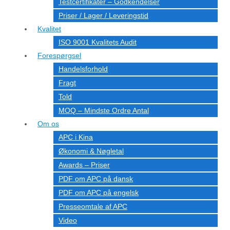
Testcertifikater – Godkendelser
Priser / Lager / Leveringstid
Kvalitet
ISO 9001 Kvalitets Audit
Forespørgsel
Handelsforhold
Fragt
Told
MOQ – Mindste Ordre Antal
Om os
APC i Kina
Økonomi & Nøgletal
Awards – Priser
PDF om APC på dansk
PDF om APC på engelsk
Presseomtale af APC
Video