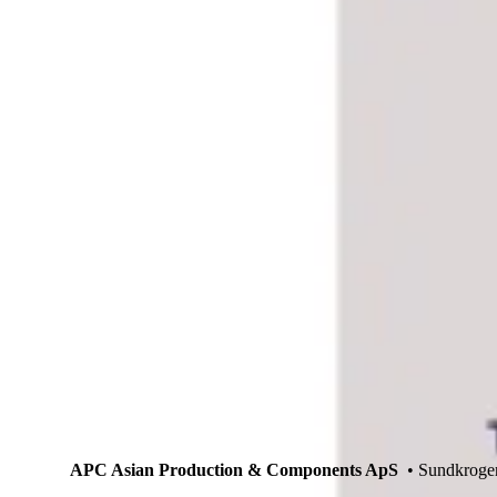
APC Asian Production & Components ApS
• Sundkroge