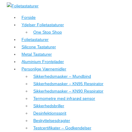
↓
Hop
Forside
til
Ydelser Folietastaturer
hovedindhold
One Stop Shop
Folietastaturer
Silicone Tastaturer
Metal Tastaturer
Aluminium Frontplader
Personlige Værnemidler
Sikkerhedsmasker – Mundbind
Sikkerhedsmasker – KN95 Respirator
Sikkerhedsmasker – KN90 Respirator
Termometre med infrarød sensor
Sikkerhedsbriller
Desinfektionssprit
Beskyttelsesdragter
Testcertifikater – Godkendelser