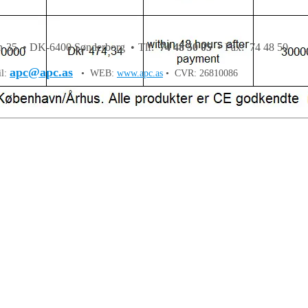
 35 • DK-6400 Sønderborg • Tlf:
74 48 50 05
• Fax: 74 48 50
apc@apc.as
il:
• WEB:
www.apc.as
• CVR: 26810086