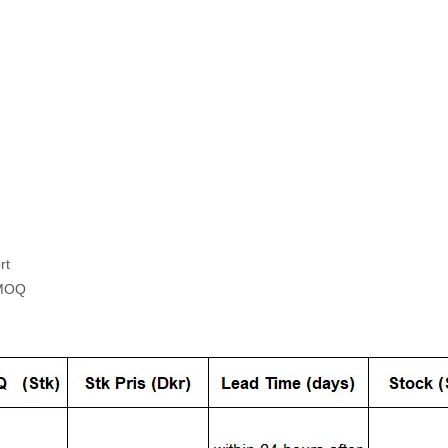
rt
. MOQ