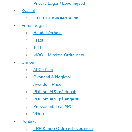
Priser / Lager / Leveringstid
Kvalitet
ISO 9001 Kvalitets Audit
Forespørgsel
Handelsforhold
Fragt
Told
MOQ – Mindste Ordre Antal
Om os
APC i Kina
Økonomi & Nøgletal
Awards – Priser
PDF om APC på dansk
PDF om APC på engelsk
Presseomtale af APC
Video
Kontakt
ERP Kunde Ordre & Leverancer