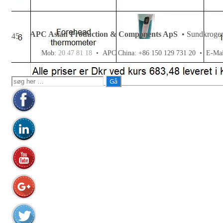
APC Asian Production & Components ApS
• Sundkrogen
45
Mob:
20 47 81 18
• APC China: +86 150 129 731 20 •
E-Ma
Søg
efter: