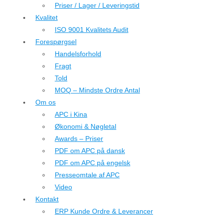
Priser / Lager / Leveringstid
Kvalitet
ISO 9001 Kvalitets Audit
Forespørgsel
Handelsforhold
Fragt
Told
MOQ – Mindste Ordre Antal
Om os
APC i Kina
Økonomi & Nøgletal
Awards – Priser
PDF om APC på dansk
PDF om APC på engelsk
Presseomtale af APC
Video
Kontakt
ERP Kunde Ordre & Leverancer