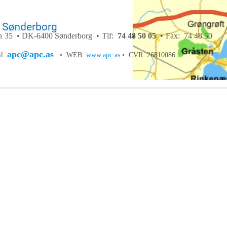
 35 • DK-6400 Sønderborg • Tlf:
74 48 50 05
• Fax: 74 48 50
apc@apc.as
il:
• WEB:
www.apc.as
• CVR: 26810086