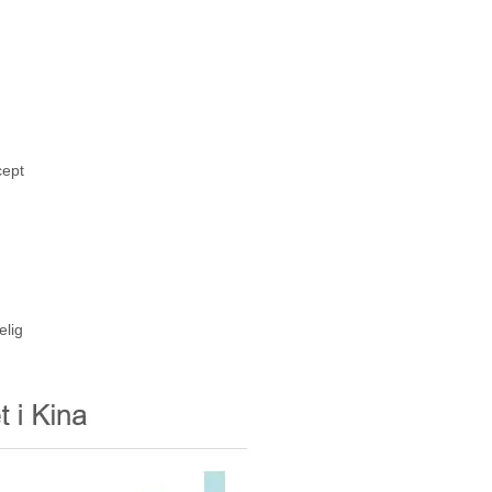
cept
elig