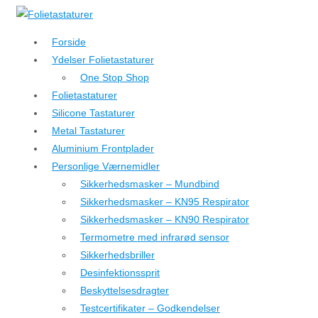
↓
Hop
Forside
til
Ydelser Folietastaturer
hovedindhold
One Stop Shop
Folietastaturer
Silicone Tastaturer
Metal Tastaturer
Aluminium Frontplader
Personlige Værnemidler
Sikkerhedsmasker – Mundbind
Sikkerhedsmasker – KN95 Respirator
Sikkerhedsmasker – KN90 Respirator
Termometre med infrarød sensor
Sikkerhedsbriller
Desinfektionssprit
Beskyttelsesdragter
Testcertifikater – Godkendelser