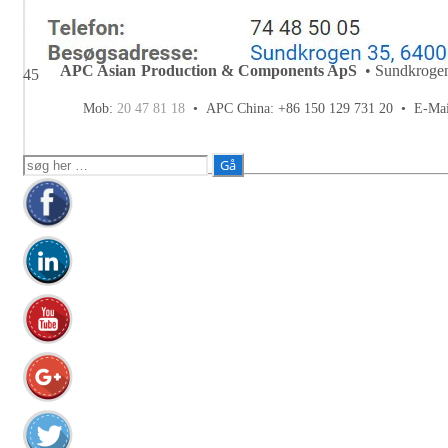
APC Asian Production & Components ApS
• Sundkrogen
45
Mob:
20 47 81 18
• APC China: +86 150 129 731 20 •
E-Ma
Søg
efter: