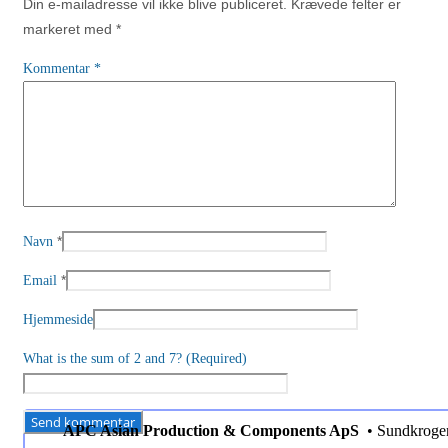
Din e-mailadresse vil ikke blive publiceret.
Krævede felter er
markeret med
*
Kommentar
*
*
Navn
*
Email
Hjemmeside
What is the sum of 2 and 7? (Required)
APC Asian Production & Components ApS
• Sundkroge