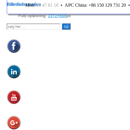
Billedinformation
Mob:
20 47 81 18
• APC China: +86 150 129 731 20
Fuld opløsning:
1372×668
px
Søg
efter: