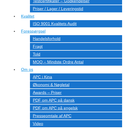
Testcertifikater – Godkendelser
Priser / Lager / Leveringstid
Kvalitet
ISO 9001 Kvalitets Audit
Forespørgsel
Handelsforhold
Fragt
Told
MOQ – Mindste Ordre Antal
Om os
APC i Kina
Økonomi & Nøgletal
Awards – Priser
PDF om APC på dansk
PDF om APC på engelsk
Presseomtale af APC
Video