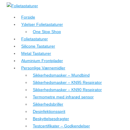
↓
Hop
Forside
til
Ydelser Folietastaturer
hovedindhold
One Stop Shop
Folietastaturer
Silicone Tastaturer
Metal Tastaturer
Aluminium Frontplader
Personlige Værnemidler
Sikkerhedsmasker – Mundbind
Sikkerhedsmasker – KN95 Respirator
Sikkerhedsmasker – KN90 Respirator
Termometre med infrarød sensor
Sikkerhedsbriller
Desinfektionssprit
Beskyttelsesdragter
Testcertifikater – Godkendelser