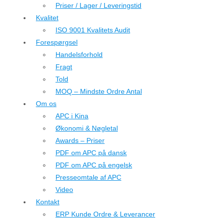
Priser / Lager / Leveringstid
Kvalitet
ISO 9001 Kvalitets Audit
Forespørgsel
Handelsforhold
Fragt
Told
MOQ – Mindste Ordre Antal
Om os
APC i Kina
Økonomi & Nøgletal
Awards – Priser
PDF om APC på dansk
PDF om APC på engelsk
Presseomtale af APC
Video
Kontakt
ERP Kunde Ordre & Leverancer