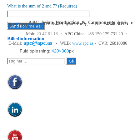
What is the sum of 2 and 7? (Required)
APC Asian Production & Components ApS
•
Sundkrogen 35 • DK-6400 Sønderborg • Tlf:
74 48 50 05
•
Fax: 74 48 50 45
Mob:
20 47 81 18
• APC China: +86 150 129 731 20 •
Billedinformation
apc@apc.as
E-Mail:
• WEB:
www.apc.as
• CVR: 26810086
Fuld opløsning:
420×360
px
Søg
efter: