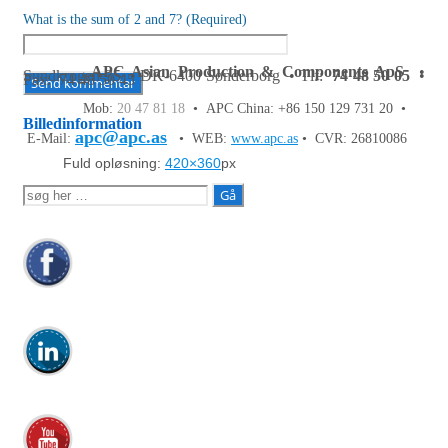
What is the sum of 2 and 7? (Required)
APC Asian Production & Components ApS
•
Sundkrogen 35 • DK-6400 Sønderborg • Tlf:
74 48 50 05
•
Fax: 74 48 50 45
Mob:
20 47 81 18
• APC China: +86 150 129 731 20 •
Billedinformation
apc@apc.as
E-Mail:
• WEB:
www.apc.as
• CVR: 26810086
Fuld opløsning:
420×360
px
Søg
efter: