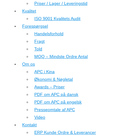
Priser / Lager / Leveringstid
Kvalitet
ISO 9001 Kvalitets Audit
Forespørgsel
Handelsforhold
Fragt
Told
MOQ – Mindste Ordre Antal
Om os
APC i Kina
Økonomi & Nøgletal
Awards – Priser
PDF om APC på dansk
PDF om APC på engelsk
Presseomtale af APC
Video
Kontakt
ERP Kunde Ordre & Leverancer