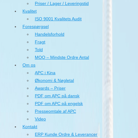
Priser / Lager / Leveringstid
Kvalitet
ISO 9001 Kvalitets Audit
Forespørgsel
Handelsforhold
Fragt
Told
MOQ – Mindste Ordre Antal
Om os
APC i Kina
Økonomi & Nøgletal
Awards – Priser
PDF om APC på dansk
PDF om APC på engelsk
Presseomtale af APC
Video
Kontakt
ERP Kunde Ordre & Leverancer