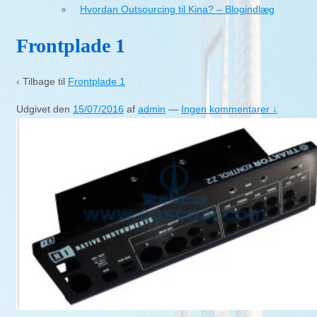
Hvordan Outsourcing til Kina? – Blogindlæg
Frontplade 1
‹ Tilbage til
Frontplade 1
Udgivet den
15/07/2016
af
admin
—
Ingen kommentarer ↓