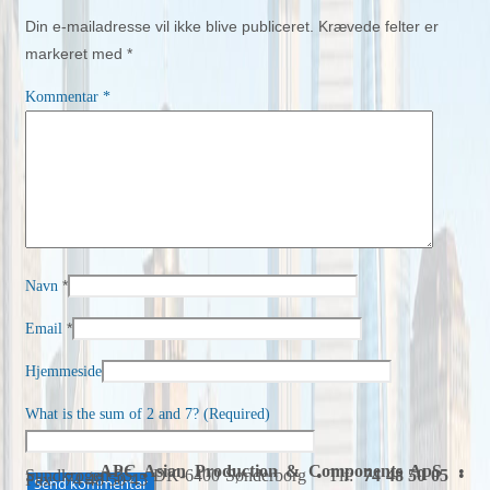
Din e-mailadresse vil ikke blive publiceret.
Krævede felter er
markeret med
*
Kommentar
*
*
Navn
*
Email
Hjemmeside
What is the sum of 2 and 7? (Required)
APC Asian Production & Components ApS
•
Sundkrogen 35 • DK-6400 Sønderborg • Tlf:
74 48 50 05
•
Fax: 74 48 50 45