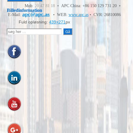
Mob:
20 47 81 18
• APC China: +86 150 129 731 20 •
Billedinformation
apc@apc.as
E-Mail:
• WEB:
www.apc.as
• CVR: 26810086
Fuld opløsning:
439×271
px
Søg
efter: