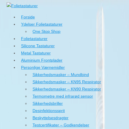
↓
Hop
Forside
til
Ydelser Folietastaturer
hovedindhold
One Stop Shop
Folietastaturer
Silicone Tastaturer
Metal Tastaturer
Aluminium Frontplader
Personlige Værnemidler
Sikkerhedsmasker – Mundbind
Sikkerhedsmasker – KN95 Respirator
Sikkerhedsmasker – KN90 Respirator
Termometre med infrarød sensor
Sikkerhedsbriller
Desinfektionssprit
Beskyttelsesdragter
Testcertifikater – Godkendelser