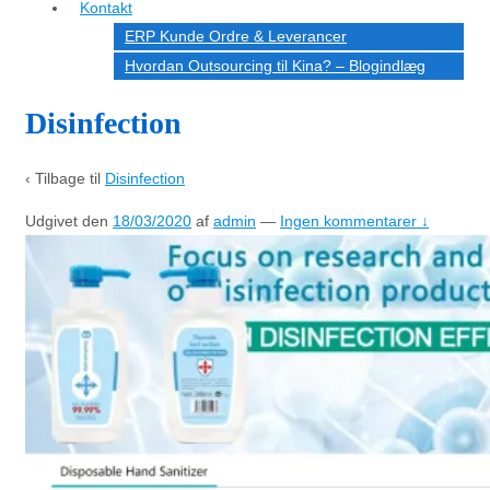
Kontakt
ERP Kunde Ordre & Leverancer
Hvordan Outsourcing til Kina? – Blogindlæg
Disinfection
‹ Tilbage til
Disinfection
Udgivet den
18/03/2020
af
admin
—
Ingen kommentarer ↓