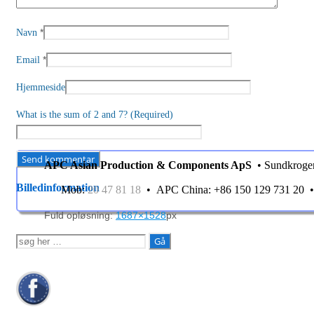
*
Navn
*
Email
Hjemmeside
What is the sum of 2 and 7? (Required)
APC Asian Production & Components ApS
• Sundkroge
Billedinformation
Mob:
20 47 81 18
• APC China: +86 150 129 731 20
Fuld opløsning:
1687×1528
px
Søg
efter: