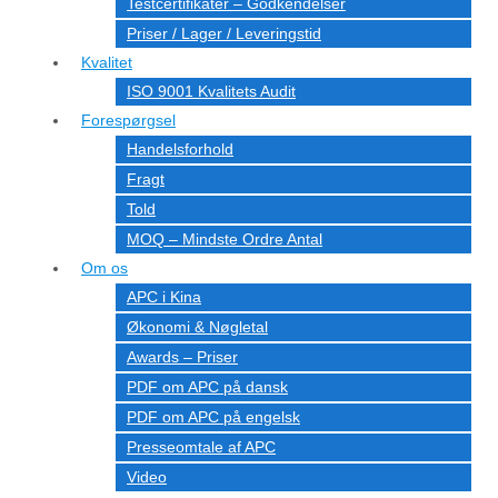
Testcertifikater – Godkendelser
Priser / Lager / Leveringstid
Kvalitet
ISO 9001 Kvalitets Audit
Forespørgsel
Handelsforhold
Fragt
Told
MOQ – Mindste Ordre Antal
Om os
APC i Kina
Økonomi & Nøgletal
Awards – Priser
PDF om APC på dansk
PDF om APC på engelsk
Presseomtale af APC
Video