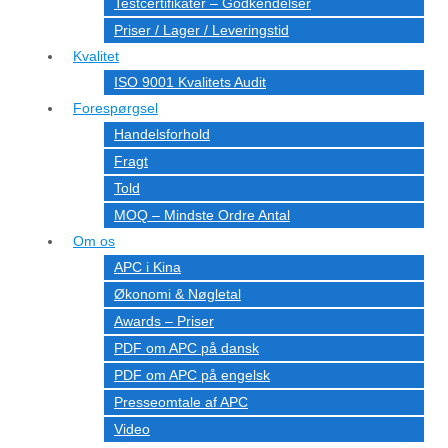
Testcertifikater – Godkendelser
Priser / Lager / Leveringstid
Kvalitet
ISO 9001 Kvalitets Audit
Forespørgsel
Handelsforhold
Fragt
Told
MOQ – Mindste Ordre Antal
Om os
APC i Kina
Økonomi & Nøgletal
Awards – Priser
PDF om APC på dansk
PDF om APC på engelsk
Presseomtale af APC
Video