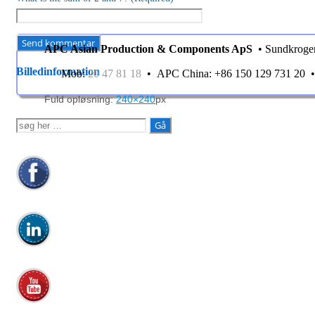
APC Asian Production & Components ApS
• Sundkroge
Billedinformation
Mob:
20 47 81 18
• APC China: +86 150 129 731 20
Fuld opløsning:
240×240
px
Søg
efter: