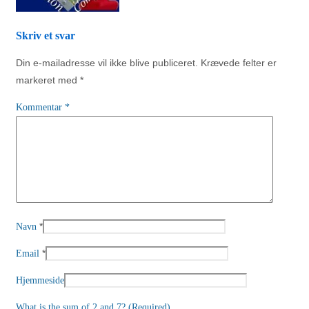
Skriv et svar
Din e-mailadresse vil ikke blive publiceret.
Krævede felter er
markeret med
*
Kommentar
*
*
Navn
*
Email
Hjemmeside
What is the sum of 2 and 7? (Required)