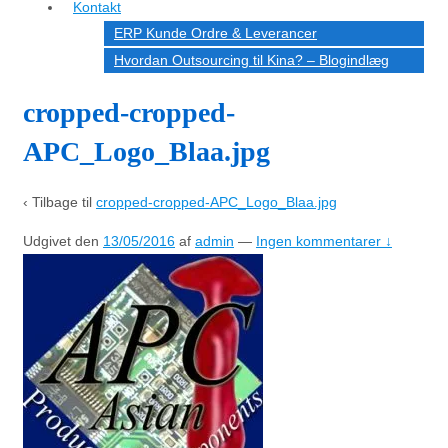
Kontakt
ERP Kunde Ordre & Leverancer
Hvordan Outsourcing til Kina? – Blogindlæg
cropped-cropped-
APC_Logo_Blaa.jpg
‹ Tilbage til
cropped-cropped-APC_Logo_Blaa.jpg
Udgivet den
13/05/2016
af
admin
—
Ingen kommentarer ↓