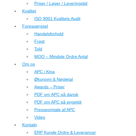
Priser / Lager / Leveringstid
Kvalitet
ISO 9001 Kvalitets Audit
Forespørgsel
Handelsforhold
Fragt
Told
MOQ – Mindste Ordre Antal
Om os
APC i Kina
Økonomi & Nøgletal
Awards – Priser
PDF om APC på dansk
PDF om APC på engelsk
Presseomtale af APC
Video
Kontakt
ERP Kunde Ordre & Leverancer