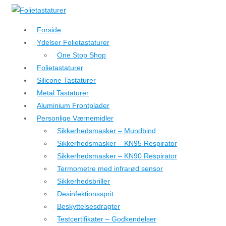
↓
Hop
Forside
til
Ydelser Folietastaturer
hovedindhold
One Stop Shop
Folietastaturer
Silicone Tastaturer
Metal Tastaturer
Aluminium Frontplader
Personlige Værnemidler
Sikkerhedsmasker – Mundbind
Sikkerhedsmasker – KN95 Respirator
Sikkerhedsmasker – KN90 Respirator
Termometre med infrarød sensor
Sikkerhedsbriller
Desinfektionssprit
Beskyttelsesdragter
Testcertifikater – Godkendelser