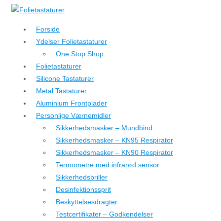
↓
Hop
Forside
til
Ydelser Folietastaturer
hovedindhold
One Stop Shop
Folietastaturer
Silicone Tastaturer
Metal Tastaturer
Aluminium Frontplader
Personlige Værnemidler
Sikkerhedsmasker – Mundbind
Sikkerhedsmasker – KN95 Respirator
Sikkerhedsmasker – KN90 Respirator
Termometre med infrarød sensor
Sikkerhedsbriller
Desinfektionssprit
Beskyttelsesdragter
Testcertifikater – Godkendelser