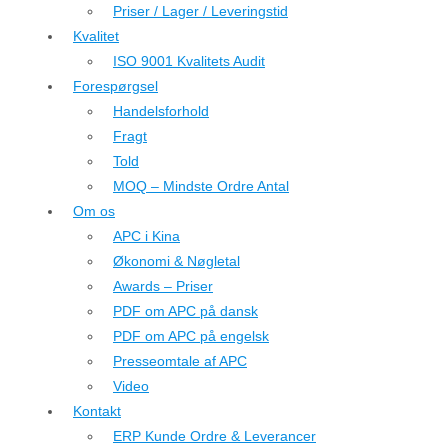
Priser / Lager / Leveringstid
Kvalitet
ISO 9001 Kvalitets Audit
Forespørgsel
Handelsforhold
Fragt
Told
MOQ – Mindste Ordre Antal
Om os
APC i Kina
Økonomi & Nøgletal
Awards – Priser
PDF om APC på dansk
PDF om APC på engelsk
Presseomtale af APC
Video
Kontakt
ERP Kunde Ordre & Leverancer