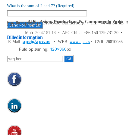
What is the sum of 2 and 7? (Required)
APC Asian Production & Components ApS
•
Sundkrogen 35 • DK-6400 Sønderborg • Tlf:
74 48 50 05
•
Fax: 74 48 50 45
Mob:
20 47 81 18
• APC China: +86 150 129 731 20 •
Billedinformation
apc@apc.as
E-Mail:
• WEB:
www.apc.as
• CVR: 26810086
Fuld opløsning:
420×360
px
Søg
efter: