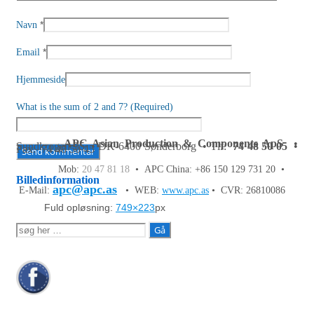
*
Navn
*
Email
Hjemmeside
What is the sum of 2 and 7? (Required)
APC Asian Production & Components ApS
•
Sundkrogen 35 • DK-6400 Sønderborg • Tlf:
74 48 50 05
•
Fax: 74 48 50 45
Mob:
20 47 81 18
• APC China: +86 150 129 731 20 •
Billedinformation
apc@apc.as
E-Mail:
• WEB:
www.apc.as
• CVR: 26810086
Fuld opløsning:
749×223
px
Søg
efter: