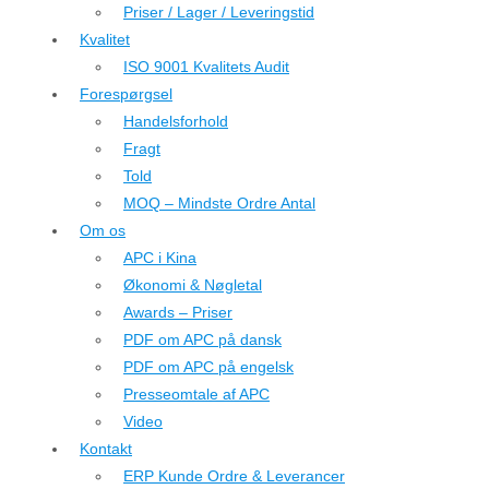
Priser / Lager / Leveringstid
Kvalitet
ISO 9001 Kvalitets Audit
Forespørgsel
Handelsforhold
Fragt
Told
MOQ – Mindste Ordre Antal
Om os
APC i Kina
Økonomi & Nøgletal
Awards – Priser
PDF om APC på dansk
PDF om APC på engelsk
Presseomtale af APC
Video
Kontakt
ERP Kunde Ordre & Leverancer