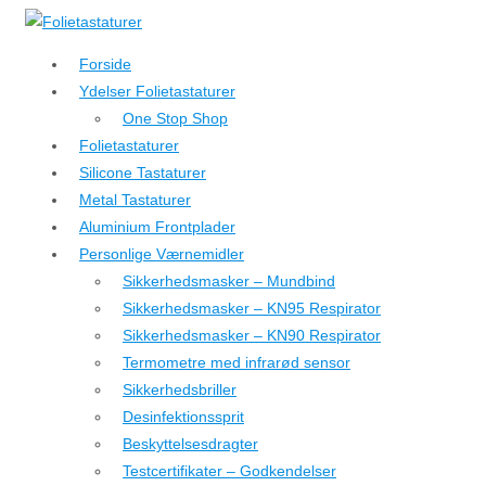
↓
Hop
Forside
til
Ydelser Folietastaturer
hovedindhold
One Stop Shop
Folietastaturer
Silicone Tastaturer
Metal Tastaturer
Aluminium Frontplader
Personlige Værnemidler
Sikkerhedsmasker – Mundbind
Sikkerhedsmasker – KN95 Respirator
Sikkerhedsmasker – KN90 Respirator
Termometre med infrarød sensor
Sikkerhedsbriller
Desinfektionssprit
Beskyttelsesdragter
Testcertifikater – Godkendelser